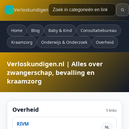
Verloskundigen
Home
Blog
Baby & Kind
Consultatiebureau
Kraamzorg
Onderwijs & Onderzoek
Overheid
Verloskundigen.nl | Alles over
zwangerschap, bevalling en
kraamzorg
Overheid
5 links
RIVM
NL